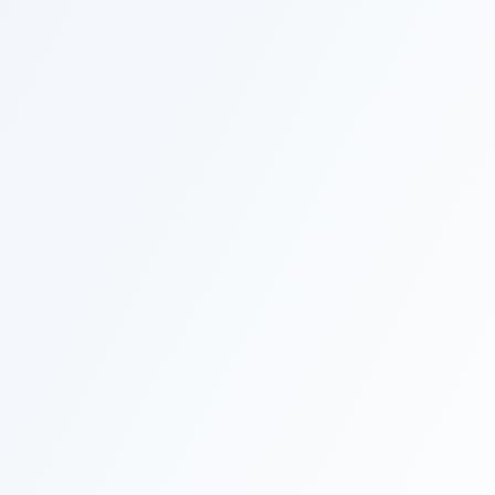
About us
ご縁をいただいた
すべての
お客様に
感動と喜びを。
私たちは、『我々に関与する全ての人々に感動と
喜びを与え続ける』という経営理念を大切に、生
活・医療・農業・工業用洗浄・水産など様々な分
野で皆様のお役に立てるサービスをお届けしてい
ます。