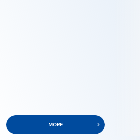
杉本 まき
営業推進本部 営業担当
嶋本 
アトピーがきっかけで入社し、
自由な
重要案件に立ち向かう充実の日々！
結果が
MORE